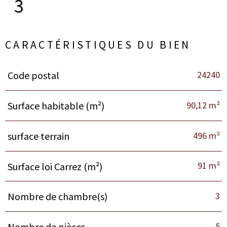
3
CARACTÉRISTIQUES DU BIEN
24240
Code postal
Caractéristiques
Valeurs
90,12 m²
Surface habitable (m²)
496 m²
surface terrain
91 m²
Surface loi Carrez (m²)
3
Nombre de chambre(s)
5
Nombre de pièces