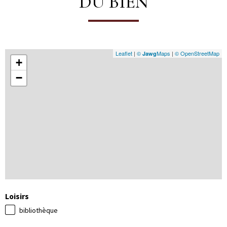
DU BIEN
Leaflet
|
©
Maps
|
© OpenStreetMap
Jawg
+
−
Loisirs
bibliothèque