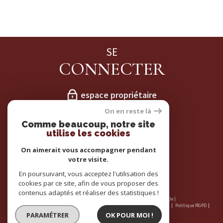
SE
CONNECTER
espace propriétaire
On en reste là
NOS
Comme beaucoup, notre site
utilise les cookies
ADHÉRENTS
On aimerait vous accompagner pendant
votre visite.
En poursuivant, vous acceptez l'utilisation des
cookies par ce site, afin de vous proposer des
contenus adaptés et réaliser des statistiques !
© 2026 | Tous droits réservés | Traduction powered by Google |
Nos honoraires
Plan du site
Mentions légales
Admin
Partenaires
Politique RGPD
Cookies
PARAMÉTRER
OK POUR MOI !