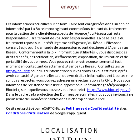
envoyer
Les informations recueillies sur ce formulaire sont enregistrées dans un fichier
informatisé par La Boite Immo agissant comme Sous-traitant du traitement
pour la gestion de la clientèle/prospects de l'Agence / du Réseau qui reste
Responsable du Traitement de vos Données personnelles. La base légale du
traitement repose sur l'intérêt légitime de l'Agence / du Réseau. Elles sont
conservées jusqu'à demande de suppression et sont destinées à l'Agence / au
Réseau. Conformément à la loi « informatique et libertés », vous disposez des
droits d’accès, de rectification, d’effacement, d’opposition, de limitation et de
portabilité de vos données. Vous pouvez retirer votre consentement à tout
moment en contactant directement l’Agence / Le Réseau. Consultez le site
https://cnil.fr/fr
pour plus d’informations sur vos droits. Si vous estimez, après
avoir contacté l'Agence / le Réseau, que vos droits « Informatique et Libertés » ne
sont pas respectés, vous pouvez adresser une réclamation à la CNIL. Nous vous
informons de l’existence de la liste d'opposition au démarchage téléphonique «
Bloctel », sur laquelle vous pouvez vous inscrire ici :
https://www.bloctel.gouv.fr
.
Dans le cadre de la protection des Données personnelles, nous vous invitons à ne
pas inscrire de Données sensibles dans le champ de saisie libre.
Ce site est protégé par reCAPTCHA, les
Politiques de Confidentialité
et es
Conditions d'utilisation
de Google s'appliquent.
LOCALISATION