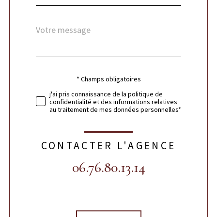
Message
Fieldset
*
par
défaut
* Champs obligatoires
Validation
j'ai pris connaissance de la politique de
confidentialité et des informations relatives
au traitement de mes données personnelles*
CONTACTER L'AGENCE
06.76.80.13.14
Validation