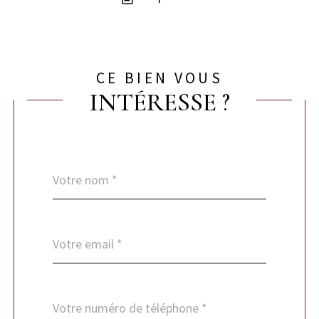
CE BIEN VOUS
INTÉRESSE ?
Nom
Fieldset
*
par
défaut
email
*
Téléphone
*