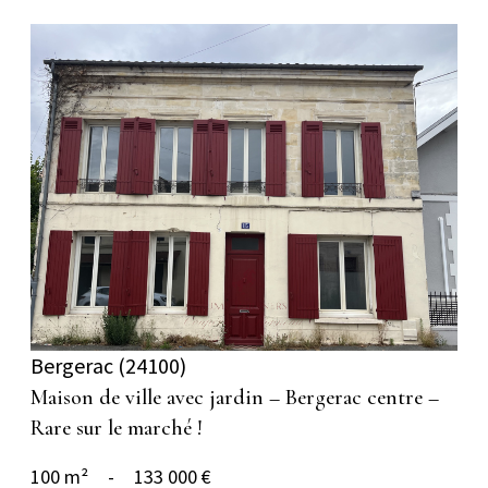
voir le bien
Bergerac (24100)
Maison de ville avec jardin – Bergerac centre –
Rare sur le marché !
100 m²
-
133 000 €