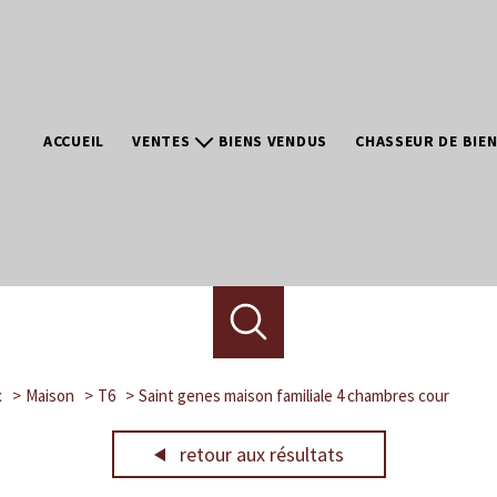
ACCUEIL
VENTES
BIENS VENDUS
CHASSEUR DE BIE
Bordeaux et ses environs
Bassin d'Arcachon
Pays Basque
Dordogne
Paris
Neuf/promotion
x
Maison
T6
Saint genes maison familiale 4 chambres cour
retour aux résultats