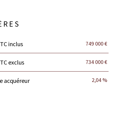
ÈRES
749 000 €
TC inclus
734 000 €
TTC exclus
2,04 %
ge acquéreur