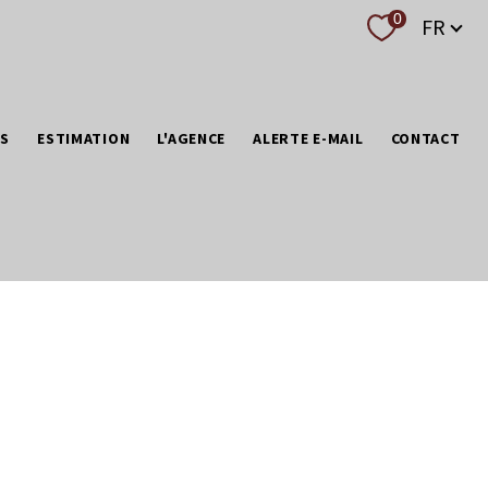
Langue
0
FR
NS
ESTIMATION
L'AGENCE
ALERTE E-MAIL
CONTACT