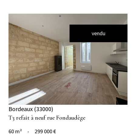
vendu
voir le bien
Bordeaux (33000)
T3 refait à neuf rue Fondaudège
60 m²
-
299 000 €