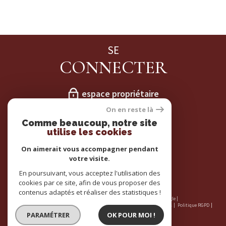
SE
CONNECTER
espace propriétaire
On en reste là
NOS
Comme beaucoup, notre site
utilise les cookies
ADHÉRENTS
On aimerait vous accompagner pendant
votre visite.
En poursuivant, vous acceptez l'utilisation des
cookies par ce site, afin de vous proposer des
contenus adaptés et réaliser des statistiques !
© 2026 | Tous droits réservés | Traduction powered by Google |
Nos honoraires
Plan du site
Mentions légales
Admin
Partenaires
Politique RGPD
Cookies
PARAMÉTRER
OK POUR MOI !