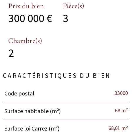
Prix du bien
Pièce(s)
300 000 €
3
Chambre(s)
2
CARACTÉRISTIQUES DU BIEN
33000
Code postal
Caractéristiques
Valeurs
68 m²
Surface habitable (m²)
68,01 m²
Surface loi Carrez (m²)