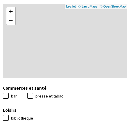
Leaflet
|
©
Maps
|
© OpenStreetMap
Jawg
+
−
Commerces et santé
bar
presse et tabac
Loisirs
bibliothèque