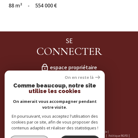
88 m²
-
554 000 €
SE
CONNECTER
espace propriétaire
On en reste là
NOS
Comme beaucoup, notre site
utilise les cookies
ADHÉRENTS
On aimerait vous accompagner pendant
votre visite.
En poursuivant, vous acceptez l'utilisation des
cookies par ce site, afin de vous proposer des
contenus adaptés et réaliser des statistiques !
© 2026 | Tous droits réservés | Traduction powered by Google |
Nos honoraires
Plan du site
Mentions légales
Admin
Partenaires
Politique RGPD