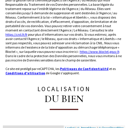
pour la gestion de la clientèle/prospects de l'Agence / du Réseau qui reste
Responsable du Traitement de vos Données personnelles. La base légale du
traitement repose sur l'intérêt légitime de l'Agence / du Réseau. Elles sont
conservées jusqu'à demande de suppression et sont destinées à l'Agence / au
Réseau. Conformément à la loi « informatique et libertés », vous disposez des
droits d’accès, de rectification, d’effacement, d’opposition, de limitation et de
portabilité de vos données. Vous pouvez retirer votre consentement à tout
moment en contactant directement l’Agence / Le Réseau. Consultez le site
https://cnil.fr/fr
pour plus d’informations sur vos droits. Si vous estimez, après
avoir contacté l'Agence / le Réseau, que vos droits « Informatique et Libertés » ne
sont pas respectés, vous pouvez adresser une réclamation à la CNIL. Nous vous
informons de l’existence de la liste d'opposition au démarchage téléphonique «
Bloctel », sur laquelle vous pouvez vous inscrire ici :
https://www.bloctel.gouv.fr
.
Dans le cadre de la protection des Données personnelles, nous vous invitons à ne
pas inscrire de Données sensibles dans le champ de saisie libre.
Ce site est protégé par reCAPTCHA, les
Politiques de Confidentialité
et es
Conditions d'utilisation
de Google s'appliquent.
LOCALISATION
DU BIEN
Leaflet
|
©
Maps
|
© OpenStreetMap
Jawg