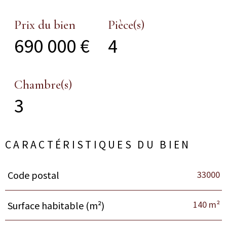
Prix du bien
Pièce(s)
690 000 €
4
Chambre(s)
3
CARACTÉRISTIQUES DU BIEN
33000
Code postal
Caractéristiques
Valeurs
140 m²
Surface habitable (m²)