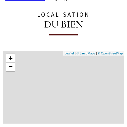
LOCALISATION
DU BIEN
Leaflet
|
©
Maps
|
© OpenStreetMap
Jawg
+
−