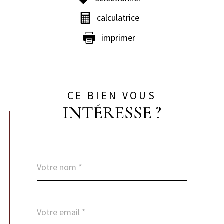
calculatrice
imprimer
CE BIEN VOUS
INTÉRESSE ?
Nom
Fieldset
*
par
défaut
email
*