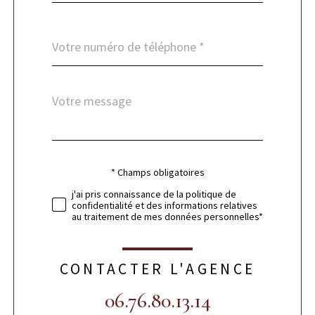
Téléphone
*
Message
Fieldset
*
par
défaut
* Champs obligatoires
Validation
j'ai pris connaissance de la politique de
confidentialité et des informations relatives
au traitement de mes données personnelles*
CONTACTER L'AGENCE
06.76.80.13.14