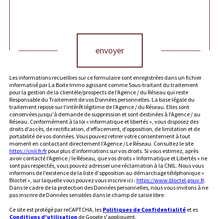
Validation
envoyer
Les informations recueillies sur ce formulaire sont enregistrées dans un fichier
informatisé par La Boite Immo agissant comme Sous-traitant du traitement
pour la gestion de la clientèle/prospects de l'Agence / du Réseau qui reste
Responsable du Traitement de vos Données personnelles. La base légale du
traitement repose sur l'intérêt légitime de l'Agence / du Réseau. Elles sont
conservées jusqu'à demande de suppression et sont destinées à l'Agence / au
Réseau. Conformément à la loi « informatique et libertés », vous disposez des
droits d’accès, de rectification, d’effacement, d’opposition, de limitation et de
portabilité de vos données. Vous pouvez retirer votre consentement à tout
moment en contactant directement l’Agence / Le Réseau. Consultez le site
https://cnil.fr/fr
pour plus d’informations sur vos droits. Si vous estimez, après
avoir contacté l'Agence / le Réseau, que vos droits « Informatique et Libertés » ne
sont pas respectés, vous pouvez adresser une réclamation à la CNIL. Nous vous
informons de l’existence de la liste d'opposition au démarchage téléphonique «
Bloctel », sur laquelle vous pouvez vous inscrire ici :
https://www.bloctel.gouv.fr
.
Dans le cadre de la protection des Données personnelles, nous vous invitons à ne
pas inscrire de Données sensibles dans le champ de saisie libre.
Ce site est protégé par reCAPTCHA, les
Politiques de Confidentialité
et es
Conditions d'utilisation
de Google s'appliquent.