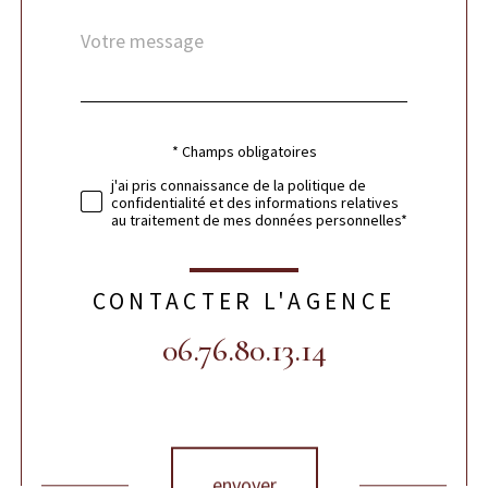
Message
Fieldset
*
par
défaut
* Champs obligatoires
Validation
j'ai pris connaissance de la politique de
confidentialité et des informations relatives
au traitement de mes données personnelles*
CONTACTER L'AGENCE
06.76.80.13.14
Validation
envoyer