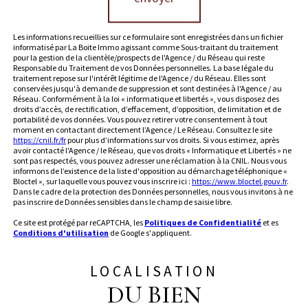
Les informations recueillies sur ce formulaire sont enregistrées dans un fichier
informatisé par La Boite Immo agissant comme Sous-traitant du traitement
pour la gestion de la clientèle/prospects de l'Agence / du Réseau qui reste
Responsable du Traitement de vos Données personnelles. La base légale du
traitement repose sur l'intérêt légitime de l'Agence / du Réseau. Elles sont
conservées jusqu'à demande de suppression et sont destinées à l'Agence / au
Réseau. Conformément à la loi « informatique et libertés », vous disposez des
droits d’accès, de rectification, d’effacement, d’opposition, de limitation et de
portabilité de vos données. Vous pouvez retirer votre consentement à tout
moment en contactant directement l’Agence / Le Réseau. Consultez le site
https://cnil.fr/fr
pour plus d’informations sur vos droits. Si vous estimez, après
avoir contacté l'Agence / le Réseau, que vos droits « Informatique et Libertés » ne
sont pas respectés, vous pouvez adresser une réclamation à la CNIL. Nous vous
informons de l’existence de la liste d'opposition au démarchage téléphonique «
Bloctel », sur laquelle vous pouvez vous inscrire ici :
https://www.bloctel.gouv.fr
.
Dans le cadre de la protection des Données personnelles, nous vous invitons à ne
pas inscrire de Données sensibles dans le champ de saisie libre.
Ce site est protégé par reCAPTCHA, les
Politiques de Confidentialité
et es
Conditions d'utilisation
de Google s'appliquent.
LOCALISATION
DU BIEN