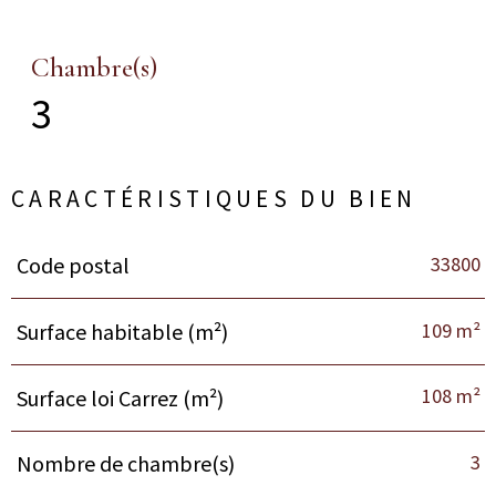
Chambre(s)
3
CARACTÉRISTIQUES DU BIEN
33800
Code postal
Caractéristiques
Valeurs
109 m²
Surface habitable (m²)
108 m²
Surface loi Carrez (m²)
3
Nombre de chambre(s)