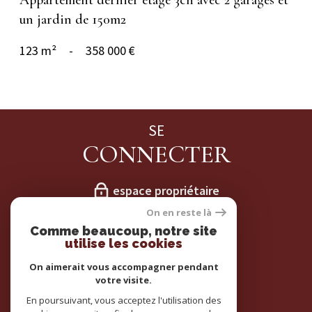
un jardin de 150m2
123 m²
-
358 000 €
SE
CONNECTER
espace propriétaire
On en reste là
NOS
Comme beaucoup, notre site
utilise les cookies
ADHÉRENTS
On aimerait vous accompagner pendant
votre visite.
En poursuivant, vous acceptez l'utilisation des