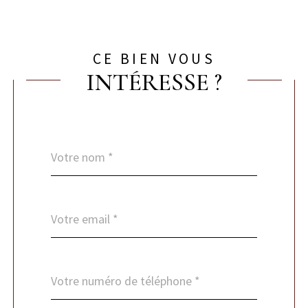
CE BIEN VOUS
INTÉRESSE ?
Nom
Fieldset
*
par
défaut
email
*
Téléphone
*