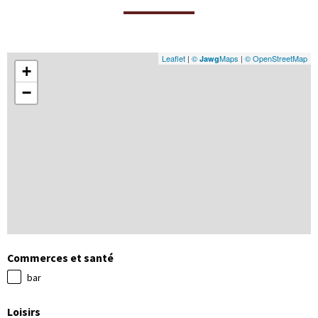
Leaflet
|
©
Maps
|
© OpenStreetMap
Jawg
+
−
Commerces et santé
bar
Loisirs