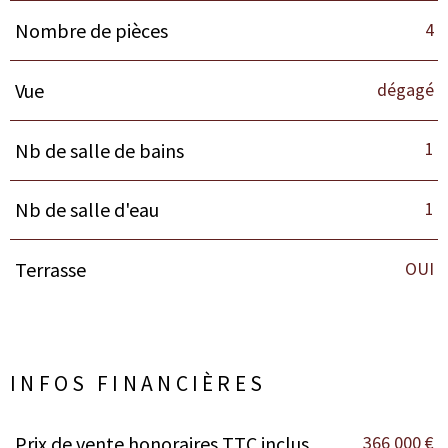
4
Nombre de pièces
dégagé
Vue
1
Nb de salle de bains
1
Nb de salle d'eau
OUI
Terrasse
INFOS FINANCIÈRES
366 000 €
Prix de vente honoraires TTC inclus
Caractéristiques
Valeurs