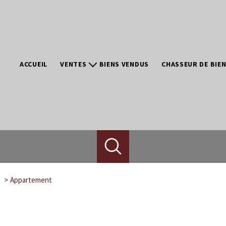
ACCUEIL
VENTES
BIENS VENDUS
CHASSEUR DE BIE
Bordeaux et ses environs
Bassin d'Arcachon
Pays Basque
Dordogne
Paris
Neuf/promotion
Appartement