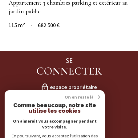
Appartement 3 chambres parking et extérieur au
jardin public
115 m²
-
682 500 €
SE
CONNECTER
espace propriétaire
On en reste là
NOS
Comme beaucoup, notre site
utilise les cookies
ADHÉRENTS
On aimerait vous accompagner pendant
votre visite.
En poursuivant, vous acceptez l'utilisation des