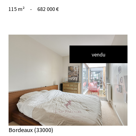
115 m²
-
682 000 €
vendu
voir le bien
Bordeaux (33000)