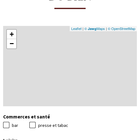
Leaflet
|
©
Maps
|
© OpenStreetMap
Jawg
+
−
Commerces et santé
bar
presse et tabac